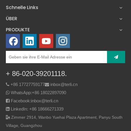
Schnelle Links
ÜBER
PRODUKTE
+ 86-020-39201118.
+86 17727759177
inbox@terli.cn


WhatsApp:
+86 18022897090

Facebook:inbox@terli.cn

LinkedIn: +86 18666271339

Zimmer 2914, Wanbo Yuehai Plaza Apartment, Panyu South

Village, Guangzhou