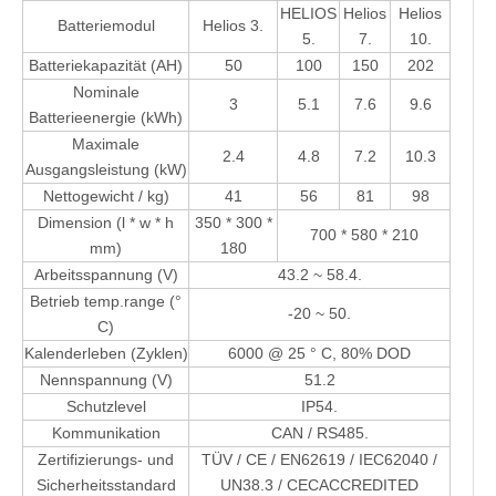
HELIOS
Helios
Helios
Batteriemodul
Helios 3.
5.
7.
10.
Batteriekapazität (AH)
50
100
150
202
Nominale
3
5.1
7.6
9.6
Batterieenergie (kWh)
Maximale
2.4
4.8
7.2
10.3
Ausgangsleistung (kW)
Nettogewicht / kg)
41
56
81
98
Dimension (l * w * h
350 * 300 *
700 * 580 * 210
mm)
180
Arbeitsspannung (V)
43.2 ~ 58.4.
Betrieb temp.range (°
-20 ~ 50.
C)
Kalenderleben (Zyklen)
6000 @ 25 ° C, 80% DOD
Nennspannung (V)
51.2
Schutzlevel
IP54.
Kommunikation
CAN / RS485.
Zertifizierungs- und
TÜV / CE / EN62619 / IEC62040 /
Sicherheitsstandard
UN38.3 / CECACCREDITED