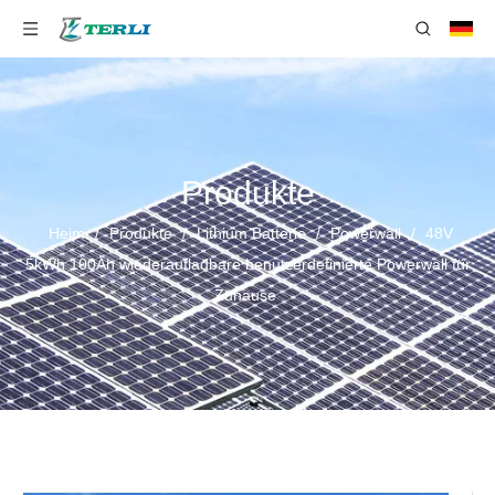
Produkte
Heim
/
Produkte
/
Lithium Batterie
/
Powerwall
/
48V
5kWh 100Ah wiederaufladbare benutzerdefinierte Powerwall für
Zuhause