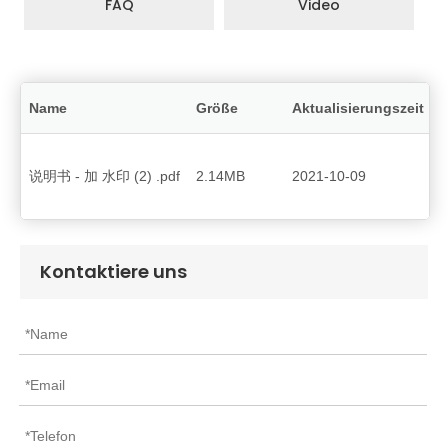
FAQ
Video
Name
Größe
Aktualisierungszeit
M
说明书 - 加 水印 (2) .pdf
2.14MB
2021-10-09
Kontaktiere uns