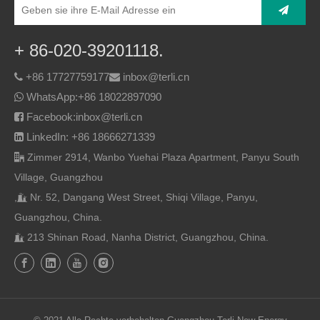
+ 86-020-39201118.
+86 17727759177
inbox@terli.cn


WhatsApp:
+86 18022897090

Facebook:inbox@terli.cn

LinkedIn: +86 18666271339

Zimmer 2914, Wanbo Yuehai Plaza Apartment, Panyu South

Village, Guangzhou
,
Nr. 52, Dangang West Street, Shiqi Village, Panyu,

Guangzhou, China.
213 Shinan Road, Nanha District, Guangzhou, China.
