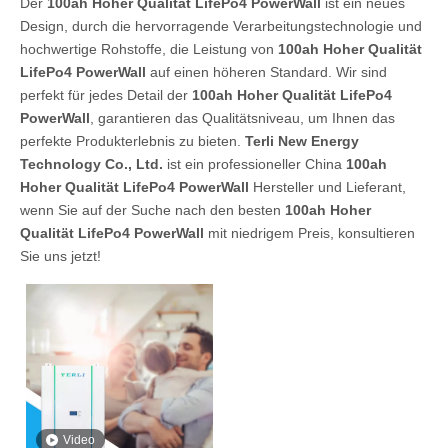
Der
100ah Hoher Qualität LifePo4 PowerWall
ist ein neues
Design, durch die hervorragende Verarbeitungstechnologie und
hochwertige Rohstoffe, die Leistung von
100ah Hoher Qualität
LifePo4 PowerWall
auf einen höheren Standard. Wir sind
perfekt für jedes Detail der
100ah Hoher Qualität LifePo4
PowerWall
, garantieren das Qualitätsniveau, um Ihnen das
perfekte Produkterlebnis zu bieten.
Terli New Energy
Technology Co., Ltd.
ist ein professioneller China
100ah
Hoher Qualität LifePo4 PowerWall
Hersteller und Lieferant,
wenn Sie auf der Suche nach den besten
100ah Hoher
Qualität LifePo4 PowerWall
mit niedrigem Preis, konsultieren
Sie uns jetzt!
Video