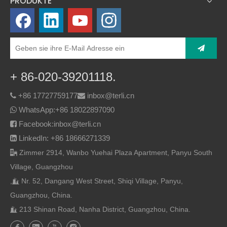
PRODUKTE
+ 86-020-39201118.
+86 17727759177
inbox@terli.cn


WhatsApp:
+86 18022897090

Facebook:inbox@terli.cn

LinkedIn: +86 18666271339

Zimmer 2914, Wanbo Yuehai Plaza Apartment, Panyu South

Village, Guangzhou
,
Nr. 52, Dangang West Street, Shiqi Village, Panyu,

Guangzhou, China.
213 Shinan Road, Nanha District, Guangzhou, China.
