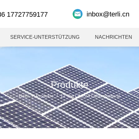
inbox@terli.cn
86 17727759177
SERVICE-UNTERSTÜTZUNG
NACHRICHTEN
Produkte
Heim
/
Produkte
/
12 Volt LifePo4 Lithiumbatterie