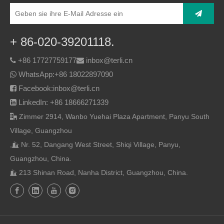
+ 86-020-39201118.
+86 17727759177
inbox@terli.cn


WhatsApp:
+86 18022897090

Facebook:inbox@terli.cn

LinkedIn: +86 18666271339

Zimmer 2914, Wanbo Yuehai Plaza Apartment, Panyu South

Village, Guangzhou
,
Nr. 52, Dangang West Street, Shiqi Village, Panyu,

Guangzhou, China.
213 Shinan Road, Nanha District, Guangzhou, China.
