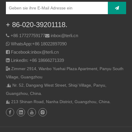
+ 86-020-39201118.
+86 17727759177
inbox@terli.cn


WhatsApp:
+86 18022897090

Facebook:inbox@terli.cn

LinkedIn: +86 18666271339

Zimmer 2914, Wanbo Yuehai Plaza Apartment, Panyu South

Village, Guangzhou
,
Nr. 52, Dangang West Street, Shiqi Village, Panyu,

Guangzhou, China.
213 Shinan Road, Nanha District, Guangzhou, China.
