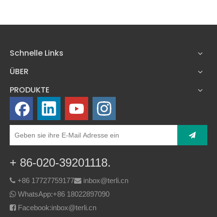
Schnelle Links
ÜBER
PRODUKTE
+ 86-020-39201118.
+86 17727759177
inbox@terli.cn


WhatsApp:
+86 18022897090

Facebook:inbox@terli.cn
