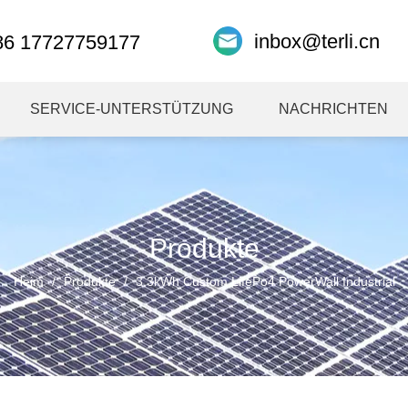
inbox@terli.cn
86 17727759177
SERVICE-UNTERSTÜTZUNG
NACHRICHTEN
Produkte
Heim
/
Produkte
/
3.3kWh Custom LifePo4 PowerWall Industrial