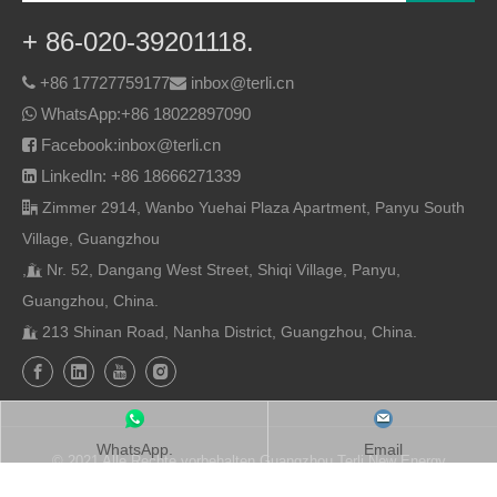
+ 86-020-39201118.
+86 17727759177
inbox@terli.cn


WhatsApp:
+86 18022897090

Facebook:inbox@terli.cn

LinkedIn: +86 18666271339

Zimmer 2914, Wanbo Yuehai Plaza Apartment, Panyu South

Village, Guangzhou
,
Nr. 52, Dangang West Street, Shiqi Village, Panyu,

Guangzhou, China.
213 Shinan Road, Nanha District, Guangzhou, China.

WhatsApp.
Email
© 2021 Alle Rechte vorbehalten Guangzhou Terli New Energy
Technology Co., Ltd.
Seitenverzeichnis
/ Unterstützt von
Leadong