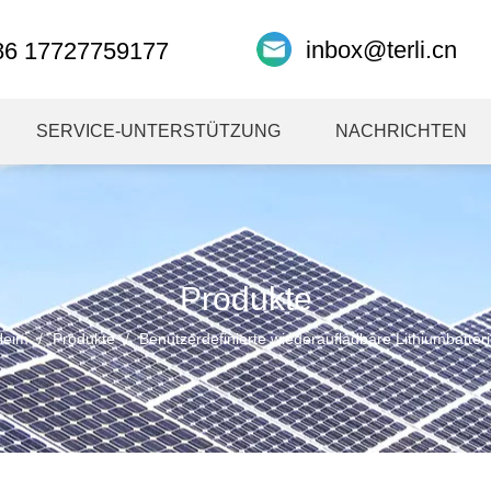
inbox@terli.cn
86 17727759177
SERVICE-UNTERSTÜTZUNG
NACHRICHTEN
Produkte
Heim
/
Produkte
/
Benutzerdefinierte wiederaufladbare Lithiumbatter