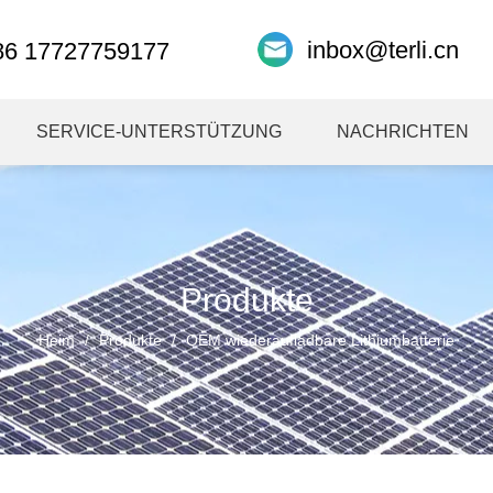
inbox@terli.cn
86 17727759177
SERVICE-UNTERSTÜTZUNG
NACHRICHTEN
Produkte
Heim
/
Produkte
/
OEM wiederaufladbare Lithiumbatterie